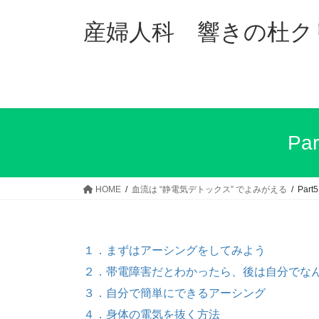
コ
ナ
ン
ビ
産婦人科 響きの杜ク
テ
ゲ
ン
ー
ツ
シ
へ
ョ
ス
ン
キ
に
P
ッ
移
プ
動
HOME
血流は “静電気デトックス” でよみがえる
Pa
１．まずはアーシングをしてみよう
２．帯電障害だとわかったら、後は自分でな
３．自分で簡単にできるアーシング
４．身体の電気を抜く方法