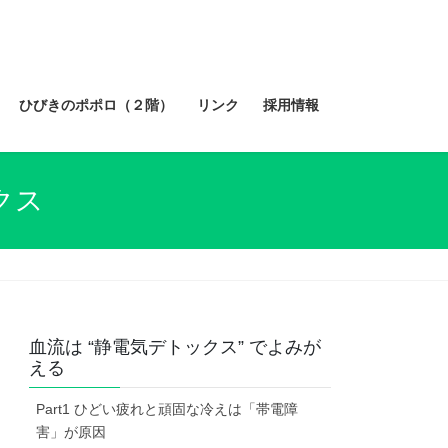
ひびきのポポロ（２階）
リンク
採用情報
クス
血流は “静電気デトックス” でよみが
える
Part1 ひどい疲れと頑固な冷えは「帯電障
害」が原因