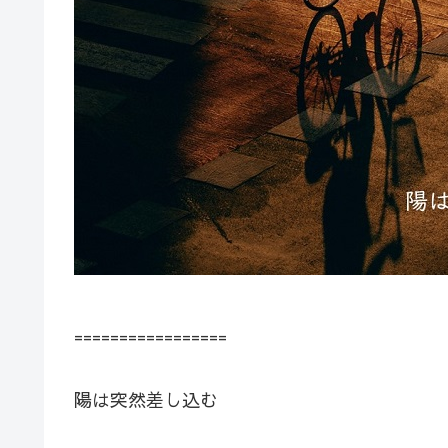
=================
陽は突然差し込む