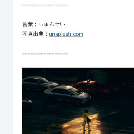
=================
言葉：しゅんせい
写真出典：
unsplash.com
=================