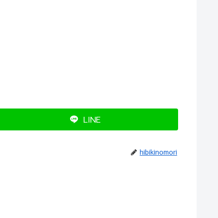
LINE
hibikinomori