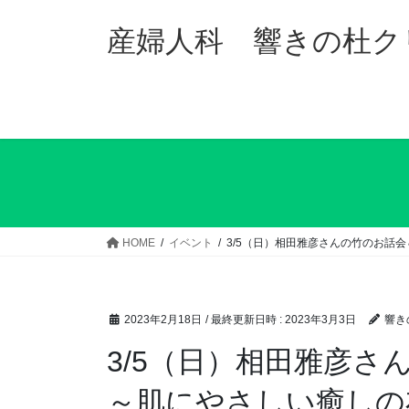
コ
ナ
ン
ビ
産婦人科 響きの杜ク
テ
ゲ
ン
ー
ツ
シ
へ
ョ
ス
ン
キ
に
ッ
移
プ
動
HOME
イベント
3/5（日）相田雅彦さんの竹のお話
2023年2月18日
/ 最終更新日時 :
2023年3月3日
響き
3/5（日）相田雅彦さ
～肌にやさしい癒しの布