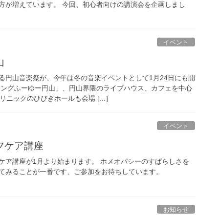
方が増えています。 今回、初心者向けの講演会を企画しまし
イベント
山
る円山音楽祭が、今年は冬の音楽イベントとして1月24日にも開
ソングふーゆー円山」、円山界隈のライブハウス、カフェを中心
リニックのひびきホールも会場 […]
イベント
フケア講座
ケア講座が1月より始まります。 ホメオパシーのすばらしさを
てみることが一番です、ご参加をお待ちしています。
お知らせ