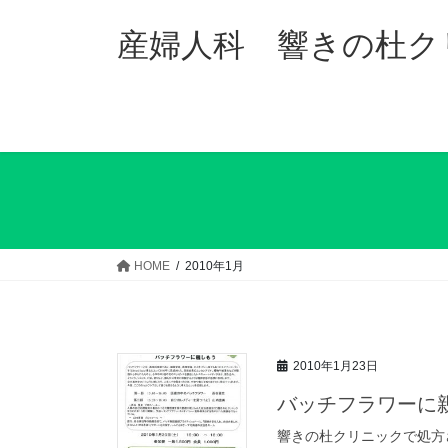
コ
ナ
ン
ビ
産婦人科 響きの杜ク
テ
ゲ
ン
ー
ツ
シ
へ
ョ
ス
ン
キ
に
ッ
移
プ
動
HOME
2010年1月
2010年1月23日
バッチフラワーに
響きの杜クリニックで処方