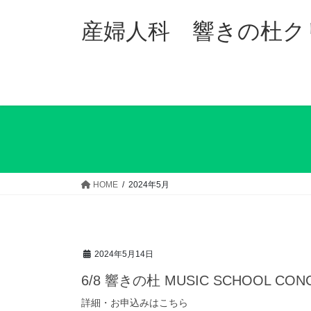
コ
ナ
ン
ビ
産婦人科 響きの杜ク
テ
ゲ
ン
ー
ツ
シ
へ
ョ
ス
ン
キ
に
ッ
移
プ
動
HOME
2024年5月
2024年5月14日
6/8 響きの杜 MUSIC SCHOOL CON
詳細・お申込みはこちら