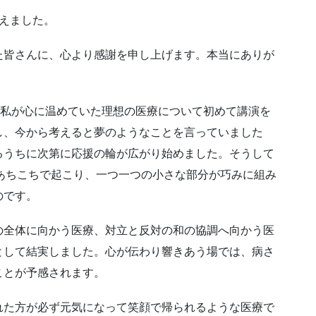
えました。
た皆さんに、心より感謝を申し上げます。本当にありが
と私が心に温めていた理想の医療について初めて講演を
し、今から考えると夢のようなことを言っていました
るうちに次第に応援の輪が広がり始めました。そうして
時性）があちこちで起こり、一つ一つの小さな部分が巧みに組み
のです。
全体に向かう医療、対立と反対の和の協調へ向かう医
として結実しました。心が伝わり響きあう場では、病さ
ことが予感されます。
た方が必ず元気になって笑顔で帰られるような医療で