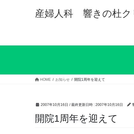
コ
ナ
ン
ビ
産婦人科 響きの杜ク
テ
ゲ
ン
ー
ツ
シ
へ
ョ
ス
ン
キ
に
ッ
移
プ
動
HOME
お知らせ
開院1周年を迎えて
2007年10月16日
/ 最終更新日時 :
2007年10月16日
開院1周年を迎えて