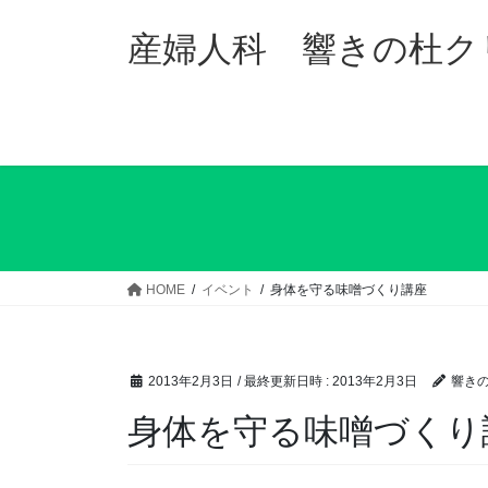
コ
ナ
ン
ビ
産婦人科 響きの杜ク
テ
ゲ
ン
ー
ツ
シ
へ
ョ
ス
ン
キ
に
ッ
移
プ
動
HOME
イベント
身体を守る味噌づくり講座
2013年2月3日
/ 最終更新日時 :
2013年2月3日
響き
身体を守る味噌づくり