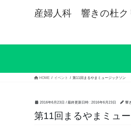
コ
ナ
ン
ビ
産婦人科 響きの杜ク
テ
ゲ
ン
ー
ツ
シ
へ
ョ
ス
ン
キ
に
ッ
移
プ
動
HOME
イベント
第11回まるやまミュージックソン
2016年6月23日
/ 最終更新日時 :
2016年6月23日
響
第11回まるやまミュ