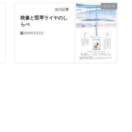
イベント
次の記事
映像と竪琴ライヤのし
らべ
2009年5月2日