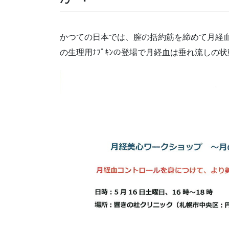
かつての日本では、膣の括約筋を締めて月経
の生理用ﾅﾌﾟｷﾝの登場で月経血は垂れ流しの