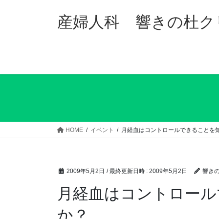
コ
ナ
ン
ビ
産婦人科 響きの杜ク
テ
ゲ
ン
ー
ツ
シ
へ
ョ
ス
ン
キ
に
ッ
移
プ
動
HOME
イベント
月経血はコントロールできることを
2009年5月2日
/ 最終更新日時 :
2009年5月2日
響き
月経血はコントロール
か？