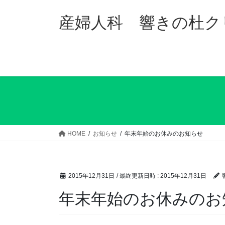
コ
ナ
ン
ビ
産婦人科 響きの杜ク
テ
ゲ
ン
ー
ツ
シ
へ
ョ
ス
ン
キ
に
ッ
移
プ
動
HOME
お知らせ
年末年始のお休みのお知らせ
2015年12月31日
/ 最終更新日時 :
2015年12月31日
年末年始のお休みのお