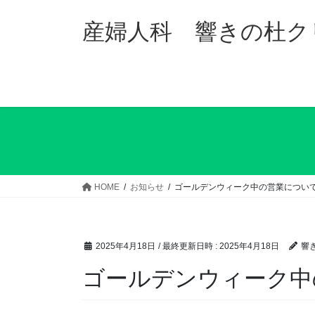
コ
ナ
ン
ビ
産婦人科 響きの杜ク
テ
ゲ
ン
ー
ツ
シ
へ
ョ
ス
ン
キ
に
ッ
移
プ
動
HOME
お知らせ
ゴールデンウィーク中の営業につい
2025年4月18日
/ 最終更新日時 :
2025年4月18日
響
ゴールデンウィーク中